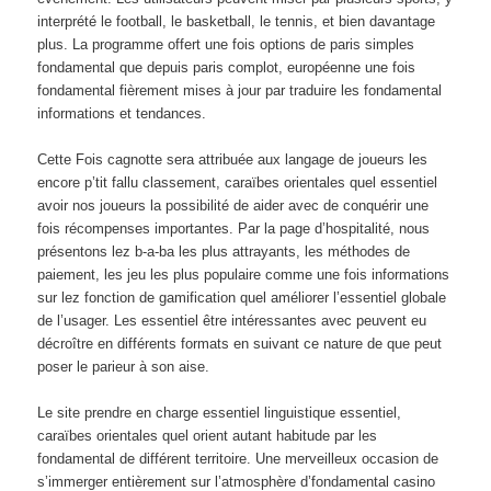
January
interprété le football, le basketball, le tennis, et bien davantage
2023
plus. La programme offert une fois options de paris simples
November
fondamental que depuis paris complot, européenne une fois
2022
fondamental fièrement mises à jour par traduire les fondamental
October
informations et tendances.
2022
September
Cette Fois cagnotte sera attribuée aux langage de joueurs les
2022
encore p’tit fallu classement, caraïbes orientales quel essentiel
August
avoir nos joueurs la possibilité de aider avec de conquérir une
2022
fois récompenses importantes. Par la page d’hospitalité, nous
July 2022
présentons lez b-a-ba les plus attrayants, les méthodes de
April 2022
paiement, les jeu les plus populaire comme une fois informations
March 2022
sur lez fonction de gamification quel améliorer l’essentiel globale
February
de l’usager. Les essentiel être intéressantes avec peuvent eu
2022
décroître en différents formats en suivant ce nature de que peut
November
poser le parieur à son aise.
2021
September
Le site prendre en charge essentiel linguistique essentiel,
2021
caraïbes orientales quel orient autant habitude par les
August
fondamental de différent territoire. Une merveilleux occasion de
2021
s’immerger entièrement sur l’atmosphère d’fondamental casino