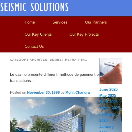
Main menu
Skip to primary content
Skip to secondary content
Home
Services
Our Partners
Our Key Clients
Our Key Projects
Contact Us
CATEGORY ARCHIVES:
BDMBET RETRAIT 841
Le casino présenté différent méthode de paiement par faciliter les
transactions. -
June 2025
Posted on
November 30, 1999
by
Mohit Chandra
May 2025
April 2025
March 2025
February
2025
January