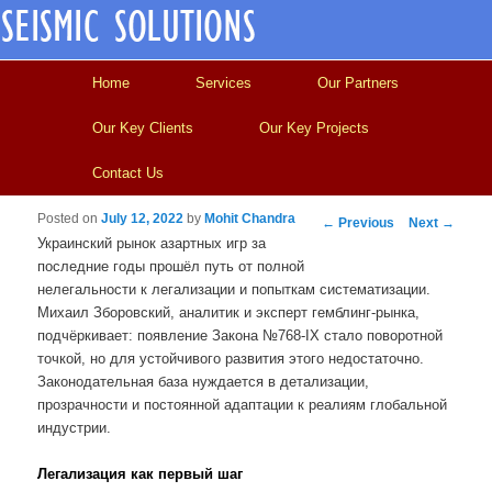
Main menu
Skip to primary content
Skip to secondary content
Home
Services
Our Partners
Our Key Clients
Our Key Projects
Contact Us
Posted on
July 12, 2022
by
Mohit Chandra
Post navigation
←
Previous
Next
→
Украинский рынок азартных игр за
последние годы прошёл путь от полной
нелегальности к легализации и попыткам систематизации.
Михаил Зборовский, аналитик и эксперт гемблинг-рынка,
подчёркивает: появление Закона №768-IX стало поворотной
точкой, но для устойчивого развития этого недостаточно.
Законодательная база нуждается в детализации,
прозрачности и постоянной адаптации к реалиям глобальной
индустрии.
Легализация как первый шаг